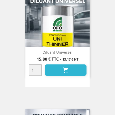
Diluant Universel
Prix
15,80 €
TTC
-
13,17 € HT
