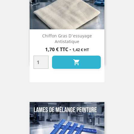
Chiffon Gras D'essuyage
Antistatique
Prix
1,70 €
TTC
-
1,42 € HT
