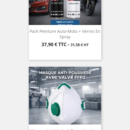
Pack Peinture Auto-Moto + Vernis En
Spray
Prix
37,90 €
TTC
-
31,58 € HT