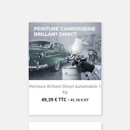
Peinture Brillant Direct Automobile 1
Kg
Prix
49,39 €
TTC
-
41,16 € HT