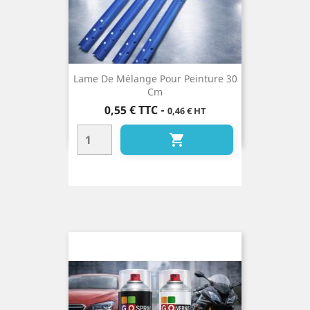
Lame De Mélange Pour Peinture 30
Cm
Prix
0,55 €
TTC
-
0,46 € HT
