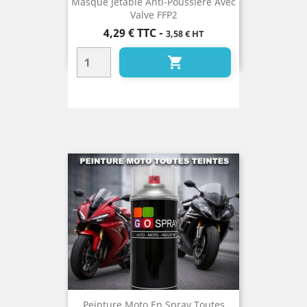
Masque Jetable Anti-Poussière Avec
Valve FFP2
Prix
4,29 €
TTC
-
3,58 € HT

Peinture Moto En Spray Toutes