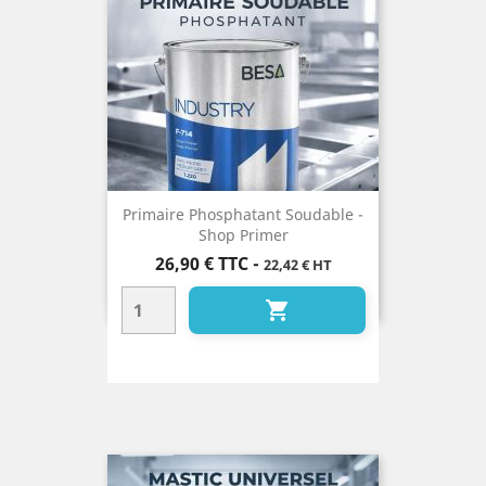
Primaire Phosphatant Soudable -
Shop Primer
Prix
26,90 €
TTC
-
22,42 € HT
