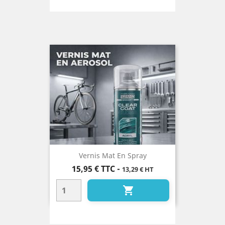
Vernis Mat En Spray
Prix
15,95 €
TTC
-
13,29 € HT
