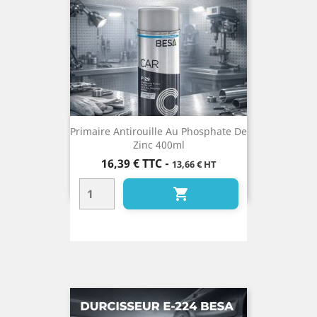
Primaire Antirouille Au Phosphate De
Zinc 400ml
Prix
16,39 €
TTC
-
13,66 € HT
