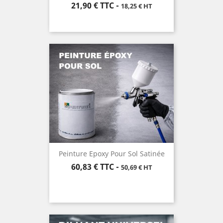
Prix
21,90 €
TTC
-
18,25 € HT
Peinture Epoxy Pour Sol Satinée
Prix
60,83 €
TTC
-
50,69 € HT