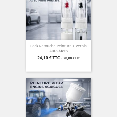
Pack Retouche Peinture + Vernis
Auto-Moto
Prix
24,10 €
TTC
-
20,08 € HT