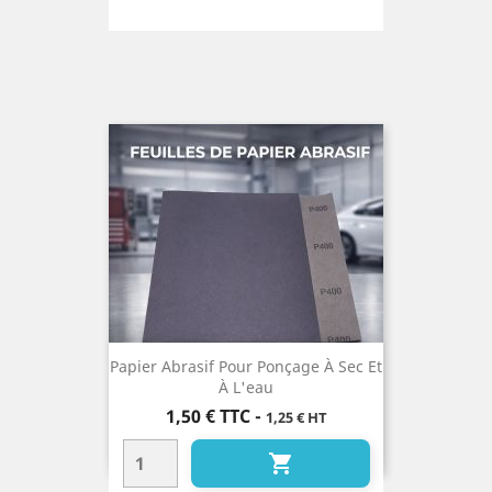
Papier Abrasif Pour Ponçage À Sec Et
À L'eau
Prix
1,50 €
TTC
-
1,25 € HT
