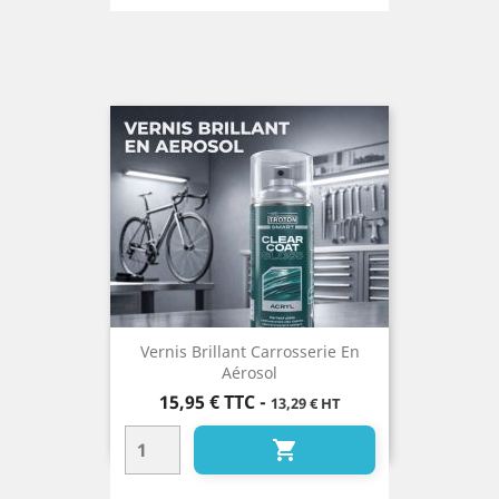
Vernis Brillant Carrosserie En
Aérosol
Prix
15,95 €
TTC
-
13,29 € HT
