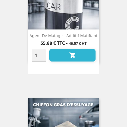
Agent De Matage - Additif Matifiant
Prix
55,88 €
TTC
-
46,57 € HT
