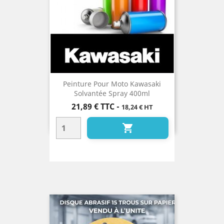
Peinture Pour Moto Kawasaki
Solvantée Spray 400ml
Prix
21,89 €
TTC
-
18,24 € HT
