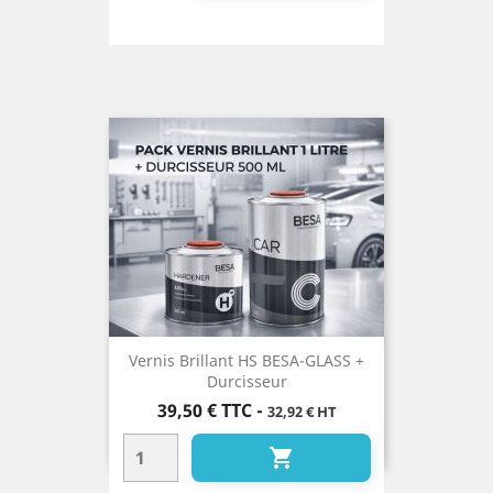
Vernis Brillant HS BESA-GLASS +
Durcisseur
Prix
39,50 €
TTC
-
32,92 € HT
