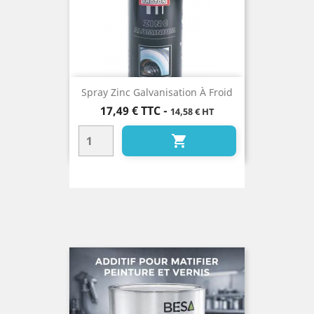
Spray Zinc Galvanisation À Froid
Prix
17,49 €
TTC
-
14,58 € HT
