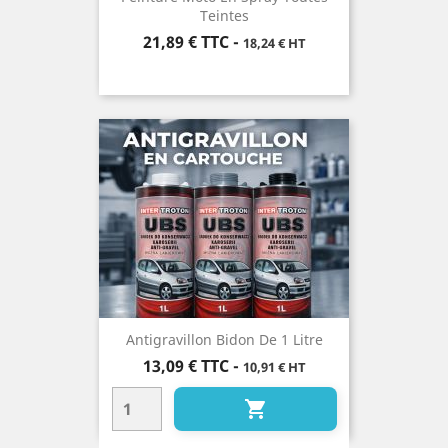
Teintes
Prix
21,89 €
TTC
-
18,24 € HT
Antigravillon Bidon De 1 Litre
Prix
13,09 €
TTC
-
10,91 € HT
