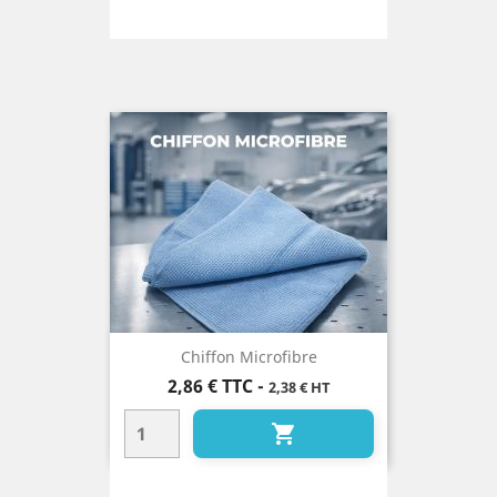
Chiffon Microfibre
Prix
2,86 €
TTC
-
2,38 € HT
