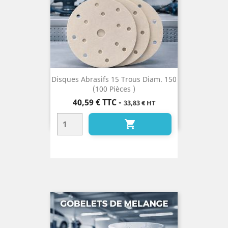
Disques Abrasifs 15 Trous Diam. 150
(100 Pièces )
Prix
40,59 €
TTC
-
33,83 € HT
