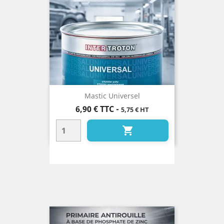
Mastic Universel
Prix
6,90 €
TTC
-
5,75 € HT
