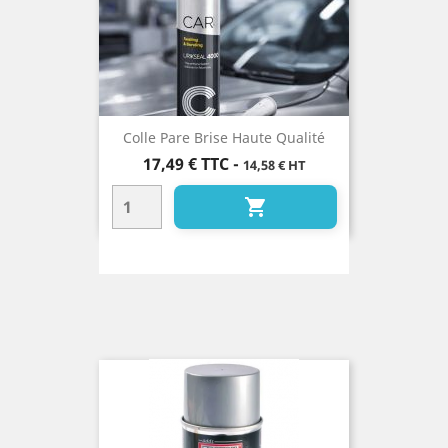
Colle Pare Brise Haute Qualité
Prix
17,49 €
TTC
-
14,58 € HT
