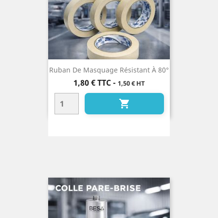
Ruban De Masquage Résistant À 80°
Prix
1,80 €
TTC
-
1,50 € HT
