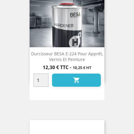
Durcisseur BESA E-224 Pour Apprêt,
Vernis Et Peinture
Prix
12,30 €
TTC
-
10,25 € HT
