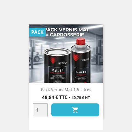
PACK
Pack Vernis Mat 1.5 Litres
Prix
48,84 €
TTC
-
40,70 € HT
