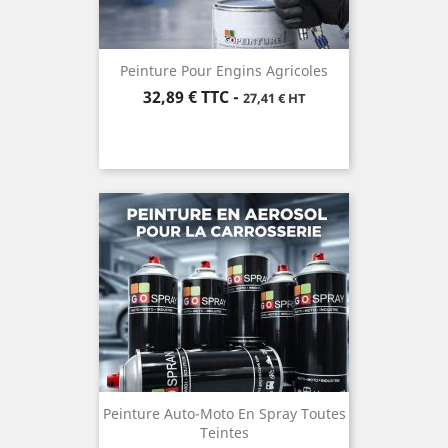
Peinture Pour Engins Agricoles
Prix
32,89 €
TTC
-
27,41 € HT
Peinture Auto-Moto En Spray Toutes
Teintes