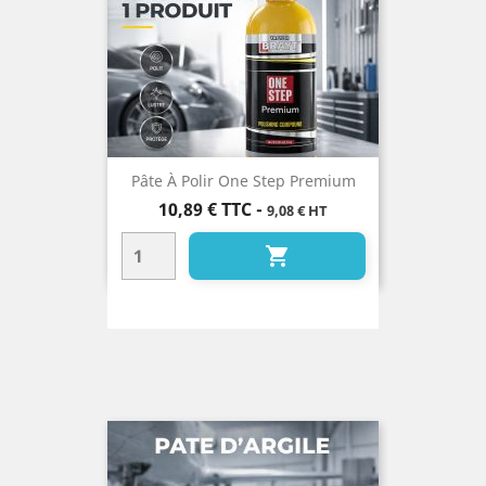
Pâte À Polir One Step Premium
Prix
10,89 €
TTC
-
9,08 € HT
