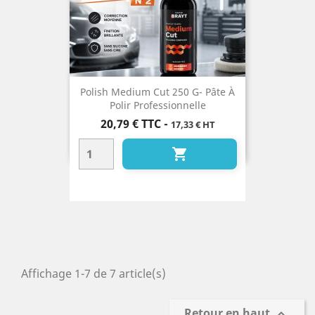
Polish Medium Cut 250 G- Pâte À
Polir Professionnelle
Prix
20,79 €
TTC
-
17,33 € HT

Affichage 1-7 de 7 article(s)
Retour en haut
