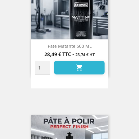
Pate Matante 500 ML
Prix
28,49 €
TTC
-
23,74 € HT
