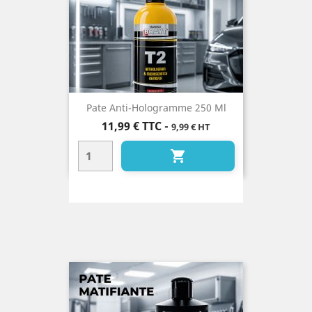
Pate Anti-Hologramme 250 Ml
Prix
11,99 €
TTC
-
9,99 € HT
