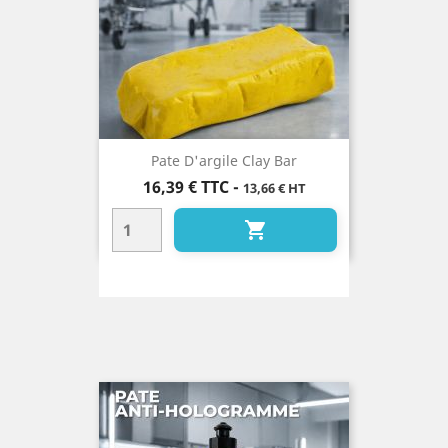
Pate D'argile Clay Bar
Prix
16,39 €
TTC
-
13,66 € HT
