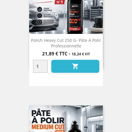
Polish Heavy Cut 250 G- Pâte À Polir
Professionnelle
Prix
21,89 €
TTC
-
18,24 € HT
