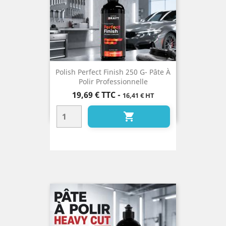
Polish Perfect Finish 250 G- Pâte À
Polir Professionnelle
Prix
19,69 €
TTC
-
16,41 € HT
