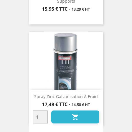
Supports
Prix
15,95 €
TTC
-
13,29 € HT
Spray Zinc Galvanisation À Froid
Prix
17,49 €
TTC
-
14,58 € HT
