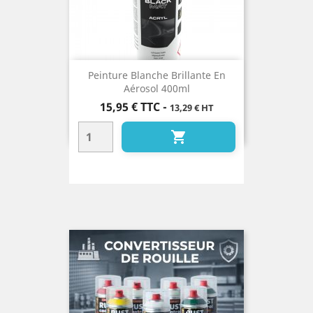
Peinture Blanche Brillante En
Aérosol 400ml
Prix
15,95 €
TTC
-
13,29 € HT
