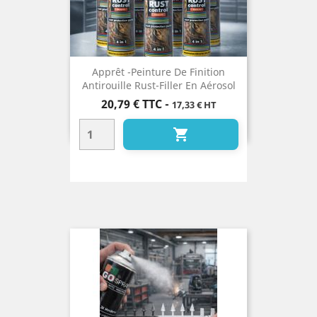
Apprêt -Peinture De Finition
Antirouille Rust-Filler En Aérosol
Prix
20,79 €
TTC
-
17,33 € HT
