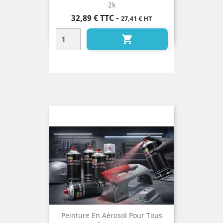
2k
Prix
32,89 €
TTC
-
27,41 € HT

Peinture En Aérosol Pour Tous