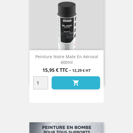
Peinture Noire Mate En Aérosol
400ml
Prix
15,95 €
TTC
-
13,29 € HT
