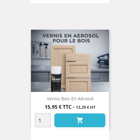
Vernis Bois En Aérosol
Prix
15,95 €
TTC
-
13,29 € HT
