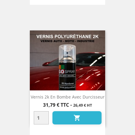
Vernis 2k En Bombe Avec Durcisseur
Prix
31,79 €
TTC
-
26,49 € HT
