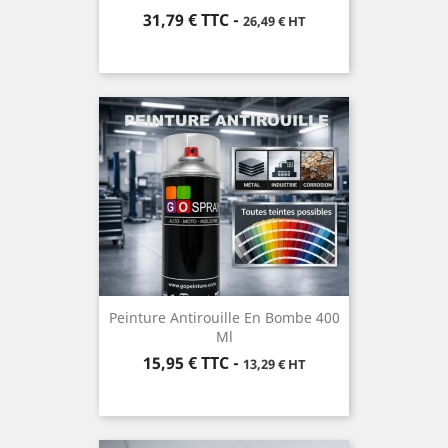
Prix
31,79 €
TTC
-
26,49 € HT
Peinture Antirouille En Bombe 400
Ml
Prix
15,95 €
TTC
-
13,29 € HT