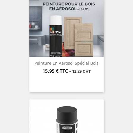
Peinture En Aérosol Spécial Bois
Prix
15,95 €
TTC
-
13,29 € HT