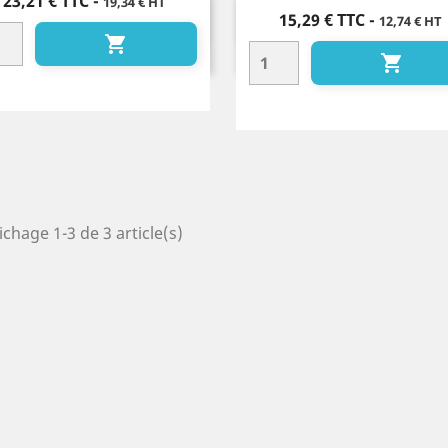
Prix
23,21 €
TTC
-
19,34 € HT
Prix
15,29 €
TTC
-
12,74 € HT
Aperçu rapide
Aperçu rapide




ichage 1-3 de 3 article(s)