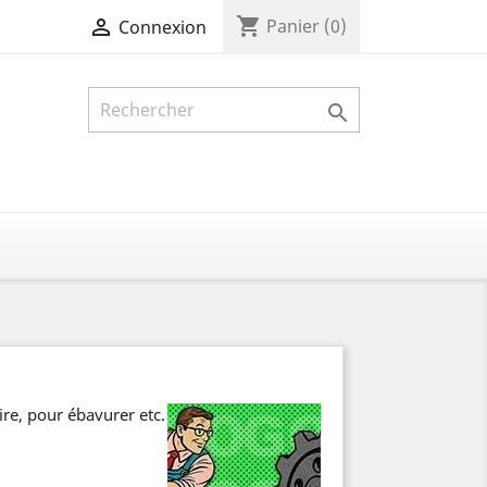
shopping_cart

Panier
(0)
Connexion

ire, pour ébavurer etc.