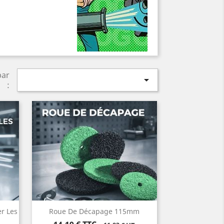
par

:
r Les
Roue De Décapage 115mm