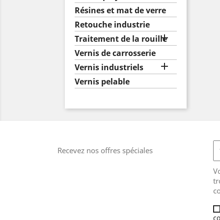
Résines et mat de verre
Retouche industrie

Traitement de la rouille
Vernis de carrosserie

Vernis industriels
Vernis pelable
Recevez nos offres spéciales
V
tr
co
co