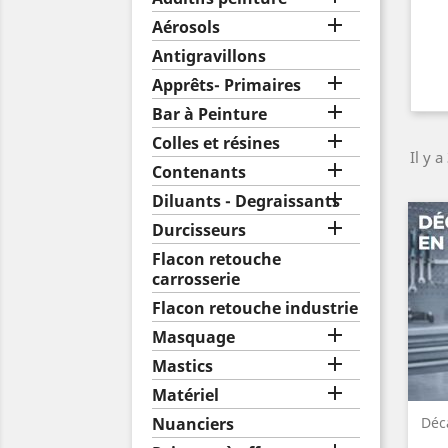

Aérosols
Antigravillons

Apprêts- Primaires

Bar à Peinture

Colles et résines
Il y a

Contenants

Diluants - Degraissants

Durcisseurs
Flacon retouche
carrosserie
Flacon retouche industrie

Masquage

Mastics

Matériel
Nuanciers
Déc