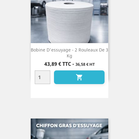
Bobine D'essuyage - 2 Rouleaux De 3
Kg
Prix
43,89 €
TTC
-
36,58 € HT
