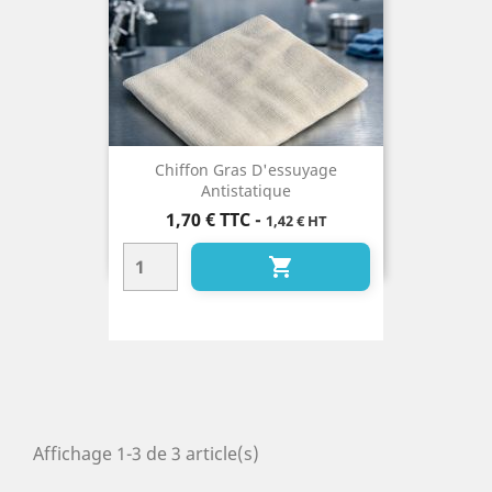
Chiffon Gras D'essuyage
Antistatique
Prix
1,70 €
TTC
-
1,42 € HT

Affichage 1-3 de 3 article(s)