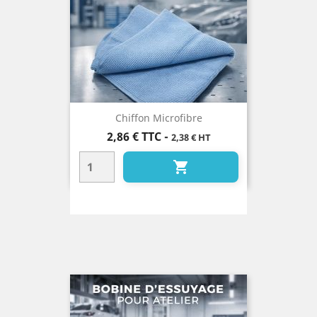
Chiffon Microfibre
Prix
2,86 €
TTC
-
2,38 € HT
