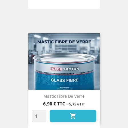
Mastic Fibre De Verre
Prix
6,90 €
TTC
-
5,75 € HT
