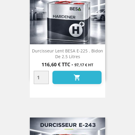
Durcisseur Lent BESA E-225 . Bidon
De 2.5 Litres
Prix
116,60 €
TTC
-
97,17 € HT
