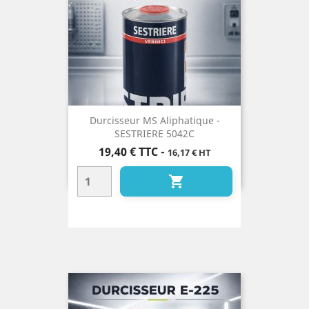
Durcisseur MS Aliphatique -
SESTRIERE 5042C
Prix
19,40 €
TTC
-
16,17 € HT
