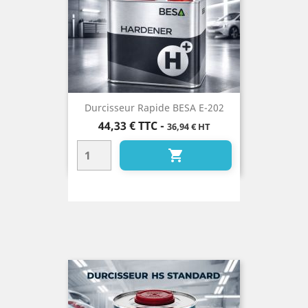
Durcisseur Rapide BESA E-202
Prix
44,33 €
TTC
-
36,94 € HT
