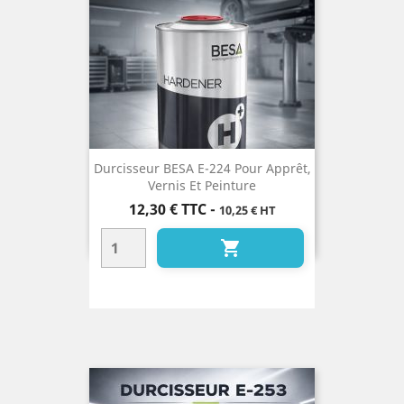
Durcisseur BESA E-224 Pour Apprêt,
Vernis Et Peinture
Prix
12,30 €
TTC
-
10,25 € HT
