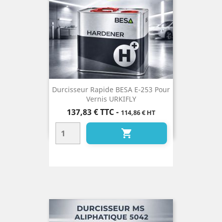
Durcisseur Rapide BESA E-253 Pour
Vernis URKIFLY
Prix
137,83 €
TTC
-
114,86 € HT
