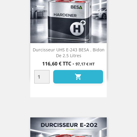
Durcisseur UHS E-243 BESA . Bidon
De 2.5 Litres
Prix
116,60 €
TTC
-
97,17 € HT
