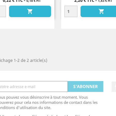
Prix
Prix
0,22 €
TTC
-
2,20 €
TTC
-
0,18 € HT
1,83 € HT
Aperçu rapide
Aperçu rapide




ichage 1-2 de 2 article(s)
ous pouvez vous désinscrire à tout moment. Vous
ouverez pour cela nos informations de contact dans les
nditions d'utilisation du site.