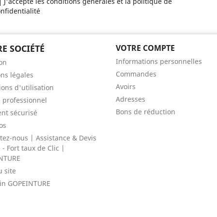
J'accepte les conditions générales et la politique de
nfidentialité
E SOCIÉTÉ
VOTRE COMPTE
Informations personnelles
son
Commandes
ns légales
Avoirs
ons d'utilisation
Adresses
 professionnel
Bons de réduction
nt sécurisé
os
tez-nous | Assistance & Devis
- Fort taux de Clic |
NTURE
u site
in GOPEINTURE