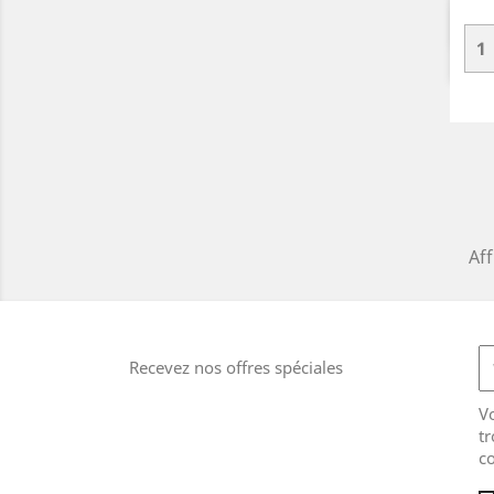
Aff
Recevez nos offres spéciales
V
tr
co