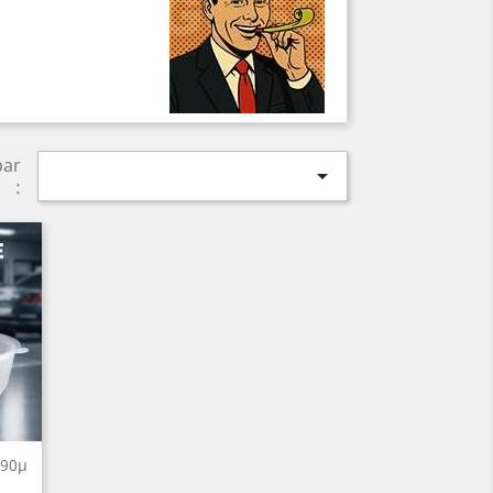
par

:
 90µ