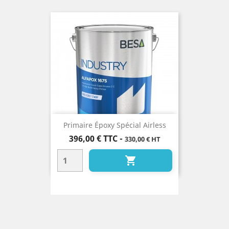
Primaire Époxy Spécial Airless
Prix
396,00 €
TTC
-
330,00 € HT
