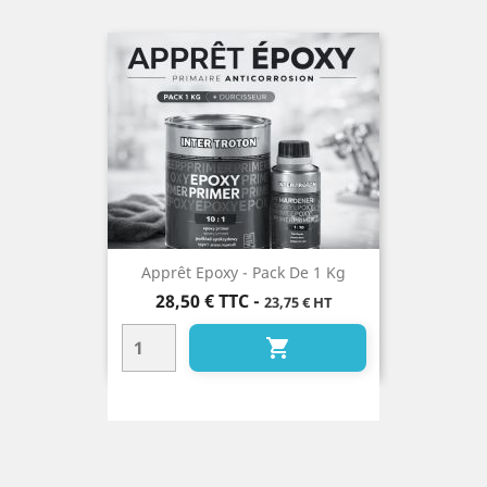
Apprêt Epoxy - Pack De 1 Kg
Prix
28,50 €
TTC
-
23,75 € HT
