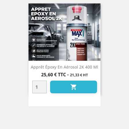
Apprêt Époxy En Aérosol 2K 400 Ml
Prix
25,60 €
TTC
-
21,33 € HT
