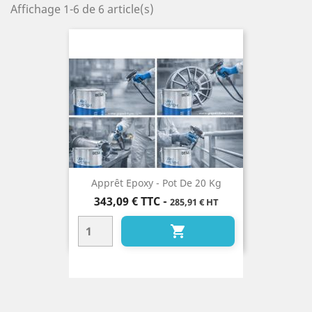
Affichage 1-6 de 6 article(s)
Apprêt Epoxy - Pot De 20 Kg
Prix
343,09 €
TTC
-
285,91 € HT
