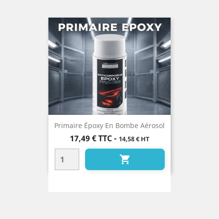
Primaire Époxy En Bombe Aérosol
Prix
17,49 €
TTC
-
14,58 € HT
