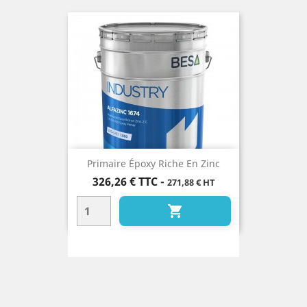
Primaire Époxy Riche En Zinc
Prix
326,26 €
TTC
-
271,88 € HT
