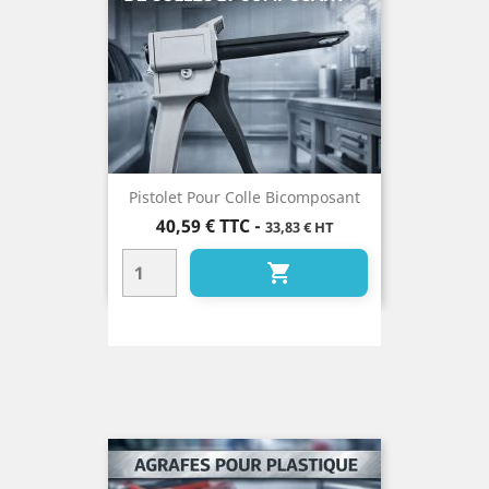
Pistolet Pour Colle Bicomposant
Prix
40,59 €
TTC
-
33,83 € HT
