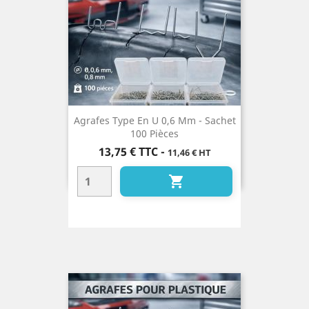
Agrafes Type En U 0,6 Mm - Sachet
100 Pièces
Prix
13,75 €
TTC
-
11,46 € HT
