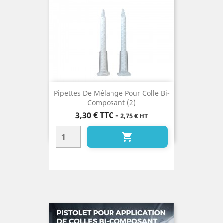
Pipettes De Mélange Pour Colle Bi-
Composant (2)
Prix
3,30 €
TTC
-
2,75 € HT
