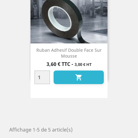
Ruban Adhesif Double Face Sur
Mousse
Prix
3,60 €
TTC
-
3,00 € HT

Affichage 1-5 de 5 article(s)