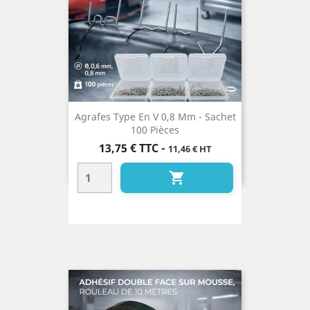
Agrafes Type En V 0,8 Mm - Sachet
100 Pièces
Prix
13,75 €
TTC
-
11,46 € HT
