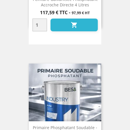
Accroche Directe 4 Litres
Prix
117,59 €
TTC
-
97,99 € HT

Primaire Phosphatant Soudable -