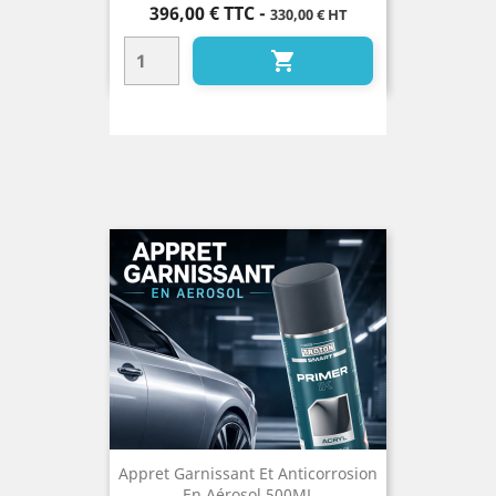
Prix
396,00 €
TTC
-
330,00 € HT

Appret Garnissant Et Anticorrosion
En Aérosol 500ML