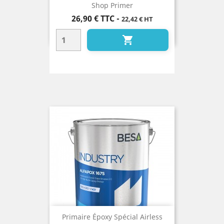
Shop Primer
Prix
26,90 €
TTC
-
22,42 € HT

Primaire Époxy Spécial Airless