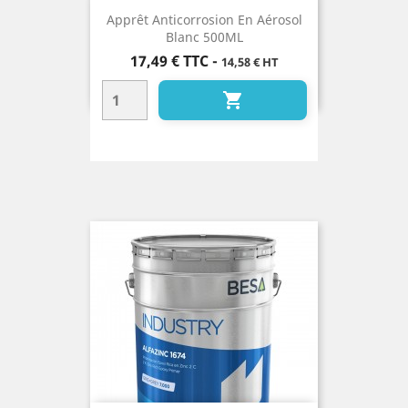
Apprêt Anticorrosion En Aérosol
Blanc 500ML
Prix
17,49 €
TTC
-
14,58 € HT
