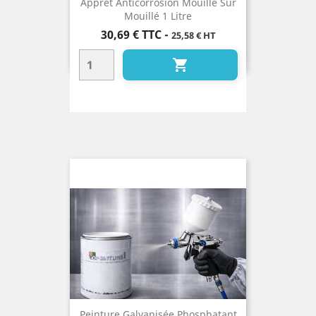
Apprêt Anticorrosion Mouillé Sur
Mouillé 1 Litre
Prix
30,69 €
TTC
-
25,58 € HT

Peinture Galvanisée Phosphatant