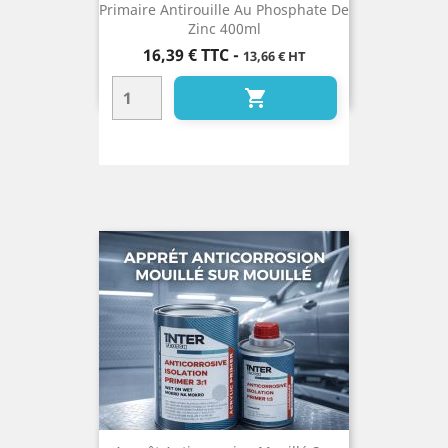
Primaire Antirouille Au Phosphate De
Zinc 400ml
Prix
16,39 €
TTC
-
13,66 € HT
