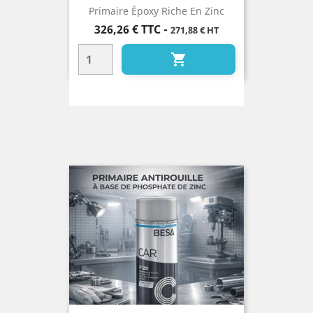
Primaire Époxy Riche En Zinc
Prix
326,26 €
TTC
-
271,88 € HT
