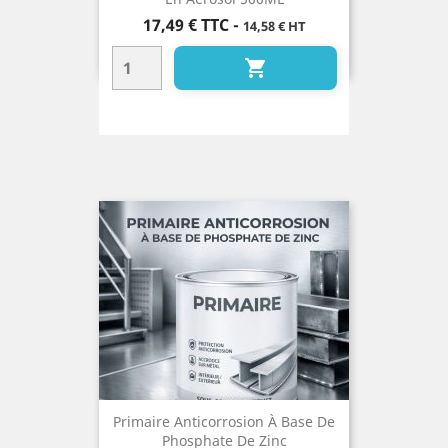
Prix
17,49 €
TTC
-
14,58 € HT

Primaire Anticorrosion À Base De
Phosphate De Zinc