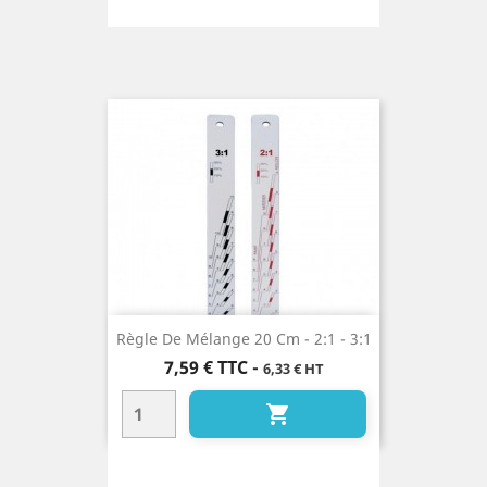
Règle De Mélange 20 Cm - 2:1 - 3:1
Prix
7,59 €
TTC
-
6,33 € HT
