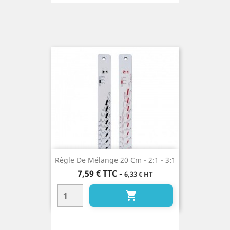
Règle De Mélange 20 Cm - 2:1 - 3:1
Prix
7,59 €
TTC
-
6,33 € HT
