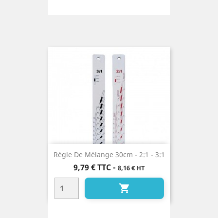
Règle De Mélange 30cm - 2:1 - 3:1
Prix
9,79 €
TTC
-
8,16 € HT
