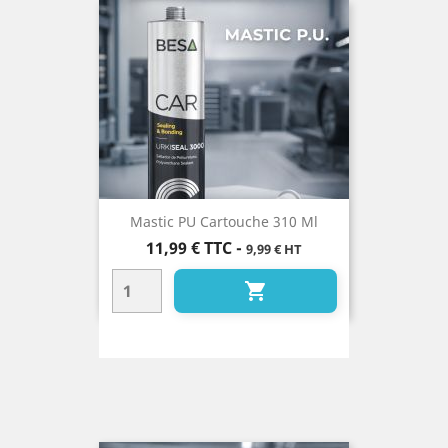
Mastic PU Cartouche 310 Ml
Prix
11,99 €
TTC
-
9,99 € HT
