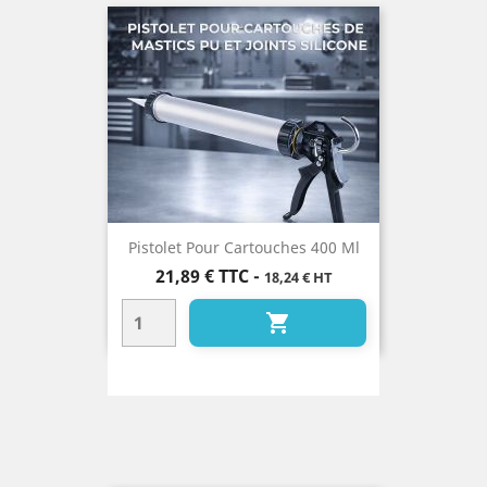
Pistolet Pour Cartouches 400 Ml
Prix
21,89 €
TTC
-
18,24 € HT
