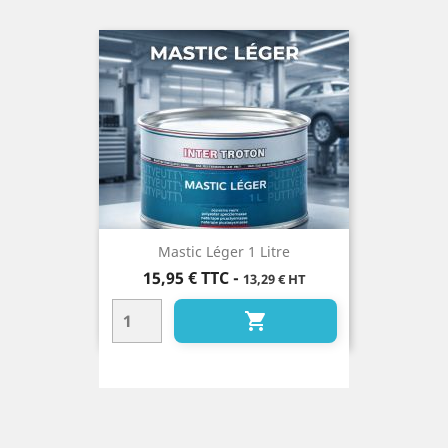
Mastic Léger 1 Litre
Prix
15,95 €
TTC
-
13,29 € HT
