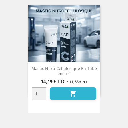
Mastic Nitro-Cellulosique En Tube
200 Ml
Prix
14,19 €
TTC
-
11,83 € HT
