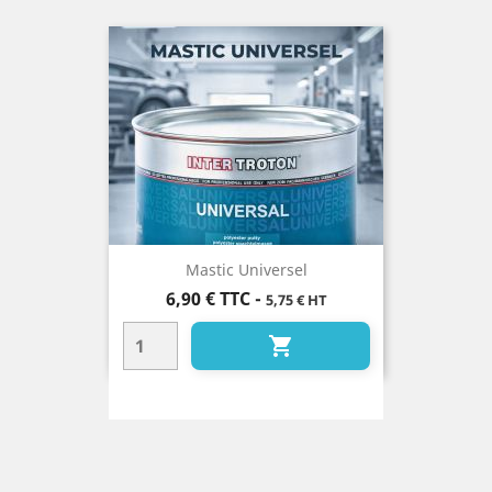
Mastic Universel
Prix
6,90 €
TTC
-
5,75 € HT
