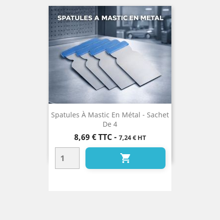
Spatules À Mastic En Métal - Sachet
De 4
Prix
8,69 €
TTC
-
7,24 € HT
