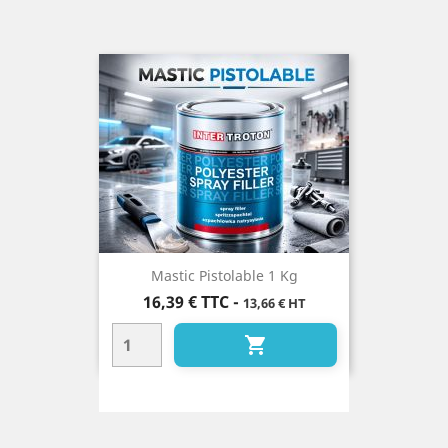
Mastic Pistolable 1 Kg
Prix
16,39 €
TTC
-
13,66 € HT
