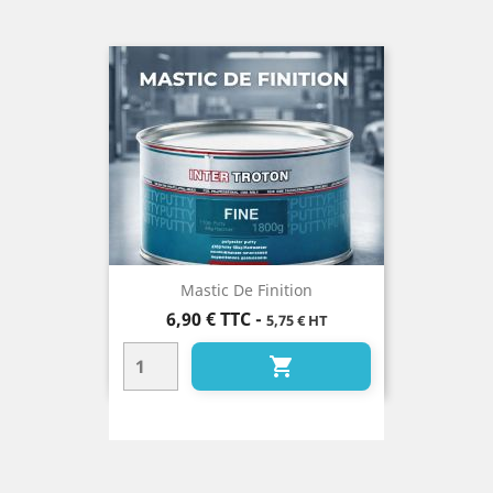
Mastic De Finition
Prix
6,90 €
TTC
-
5,75 € HT
