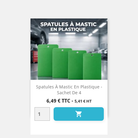
Spatules À Mastic En Plastique -
Sachet De 4
Prix
6,49 €
TTC
-
5,41 € HT
