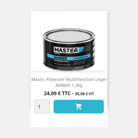
Mastic Polyester Multifonction Léger
AMBER 1,3kg
Prix
24,09 €
TTC
-
20,08 € HT
