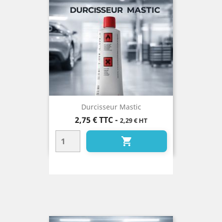
Durcisseur Mastic
Prix
2,75 €
TTC
-
2,29 € HT
