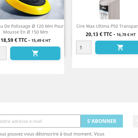
au De Polissage Ø 120 Mm Pour
Cire Wax Ultima P50 Transpa
Mousse En Ø 150 Mm
Prix
20,13 €
TTC
-
16,78 € HT
Prix
18,59 €
TTC
-
15,49 € HT
Aperçu rapide
Aperçu rapide




ous pouvez vous désinscrire à tout moment. Vous