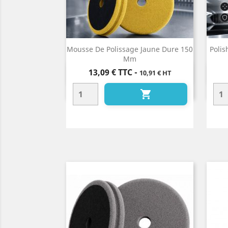
Mousse De Polissage Jaune Dure 150
Polis
Mm
Prix
13,09 €
TTC
-
10,91 € HT
Aperçu rapide

