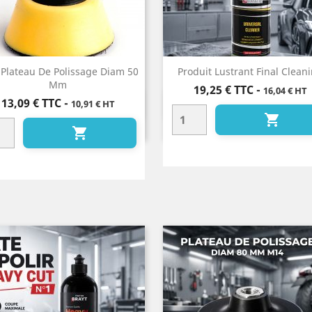
 Plateau De Polissage Diam 50
Produit Lustrant Final Clean
Mm
Prix
19,25 €
TTC
-
16,04 € HT
Prix
13,09 €
TTC
-
10,91 € HT
Aperçu rapide
Aperçu rapide



