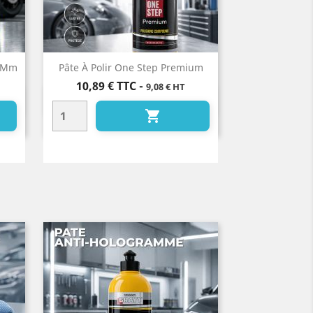
0 Mm
Pâte À Polir One Step Premium
Prix
10,89 €
TTC
-
9,08 € HT
Aperçu rapide

