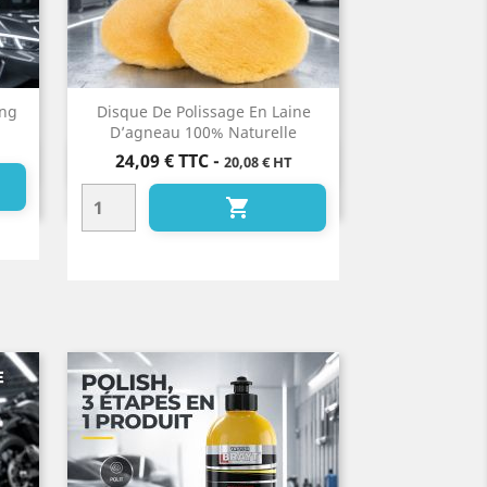
ing
Disque De Polissage En Laine
D’agneau 100% Naturelle
Prix
24,09 €
TTC
-
20,08 € HT
Aperçu rapide

