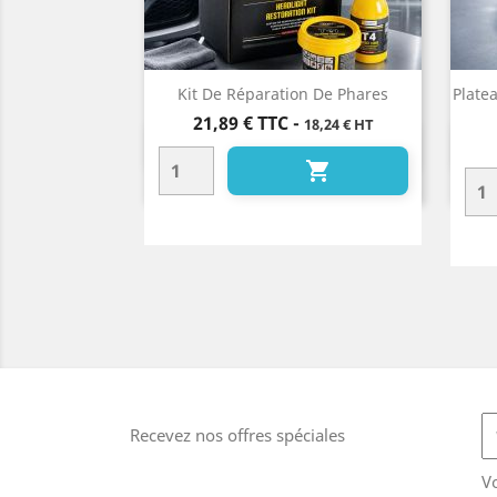
Kit De Réparation De Phares
Plate
Prix
21,89 €
TTC
-
18,24 € HT
Aperçu rapide


Recevez nos offres spéciales
V