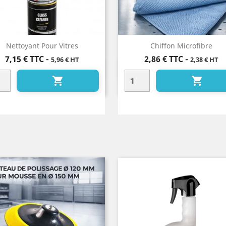
Nettoyant Pour Vitres
Chiffon Microfibre
Prix
Prix
7,15 €
TTC
-
2,86 €
TTC
-
5,96 € HT
2,38 € HT
Aperçu rapide
Aperçu rapide



