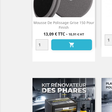
Mousse De Polissage Grise 150 Pour
Finish
Prix
13,09 €
TTC
-
10,91 € HT
Aperçu rapide

