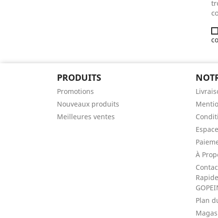
tr
co
co
PRODUITS
NOTR
Promotions
Livrai
Nouveaux produits
Mentio
Meilleures ventes
Conditi
Espace
Paieme
À Prop
Contac
Rapide 
GOPEI
Plan d
Magas