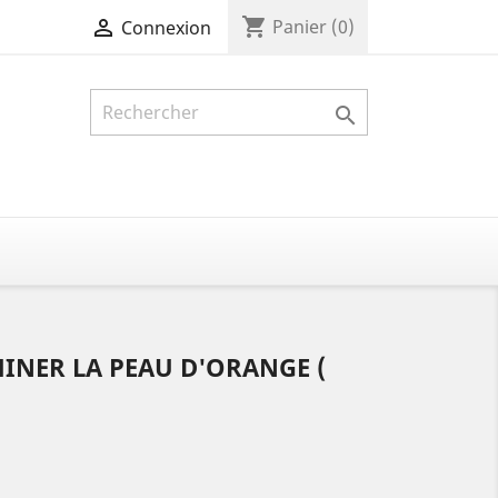
shopping_cart

Panier
(0)
Connexion

INER LA PEAU D'ORANGE (