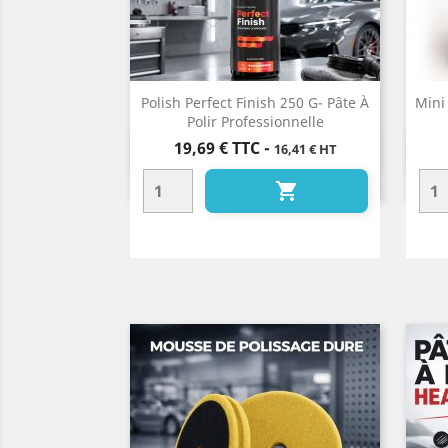
Polish Perfect Finish 250 G- Pâte À
Mini
Polir Professionnelle
Prix
19,69 €
TTC
-
16,41 € HT
Aperçu rapide

