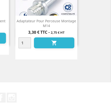
rent
Adaptateur Pour Perceuse Montage
M14
Prix
3,30 €
TTC
-
2,75 € HT
Aperçu rapide


Facebook
Instagram