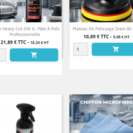
h Heavy Cut 250 G- Pâte À Polir
Plateau De Polissage Diam 8
Professionnelle
Prix
10,89 €
TTC
-
9,08 € HT
Prix
21,89 €
TTC
-
18,24 € HT
Aperçu rapide
Aperçu rapide



