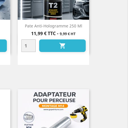
Pate Anti-Hologramme 250 Ml
Prix
11,99 €
TTC
-
9,99 € HT
Aperçu rapide

