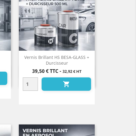
Vernis Brillant HS BESA-GLASS +
Durcisseur
Prix
39,50 €
TTC
-
32,92 € HT
Aperçu rapide

