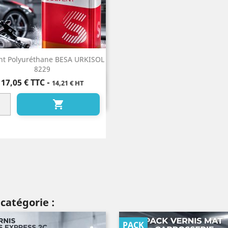
nt Polyuréthane BESA URKISOL
8229
Prix
17,05 €
TTC
-
14,21 € HT
Aperçu rapide


catégorie :
PACK