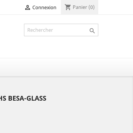
shopping_cart

Panier
(0)
Connexion

HS BESA-GLASS