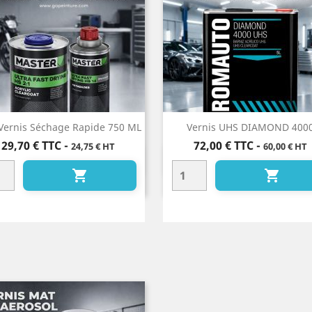
Vernis Séchage Rapide 750 ML
Vernis UHS DIAMOND 400
Prix
Prix
29,70 €
TTC
-
72,00 €
TTC
-
24,75 € HT
60,00 € HT
Aperçu rapide
Aperçu rapide



