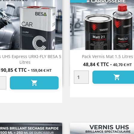
s UHS Express URKI-FLY BESA 5
Pack Vernis Mat 1.5 Litres
Litres
Prix
48,84 €
TTC
-
40,70 € HT
Prix
190,85 €
TTC
-
159,04 € HT
Aperçu rapide
Aperçu rapide



