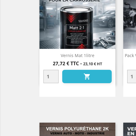
Vernis Mat 1litre
Pack 
Prix
27,72 €
TTC
-
23,10 € HT
Aperçu rapide

