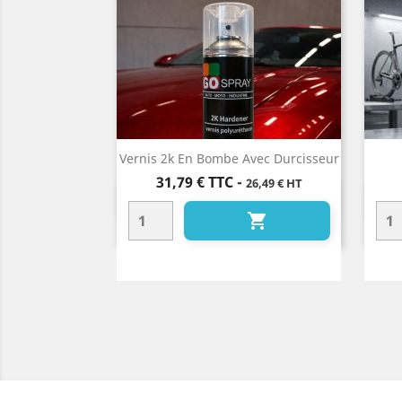
Vernis 2k En Bombe Avec Durcisseur
Prix
31,79 €
TTC
-
26,49 € HT
Aperçu rapide

