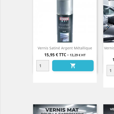
Vernis Satiné Argent Métallique
Verni
Prix
15,95 €
TTC
-
13,29 € HT
Aperçu rapide

