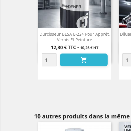
Durcisseur BESA E-224 Pour Apprêt,
Dilua
Vernis Et Peinture
Prix
12,30 €
TTC
-
10,25 € HT
Aperçu rapide


10 autres produits dans la même 