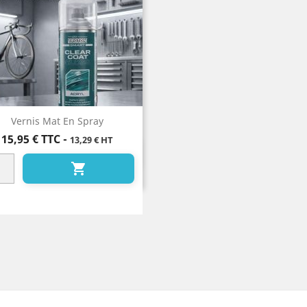
Vernis Mat En Spray
Prix
15,95 €
TTC
-
13,29 € HT
Aperçu rapide

