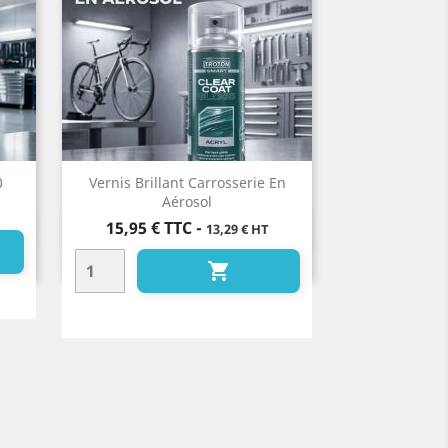
0
Vernis Brillant Carrosserie En
Aérosol
Prix
15,95 €
TTC
-
13,29 € HT
Aperçu rapide

