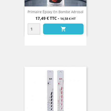
Primaire Époxy En Bombe Aérosol
Prix
17,49 €
TTC
-
14,58 € HT
