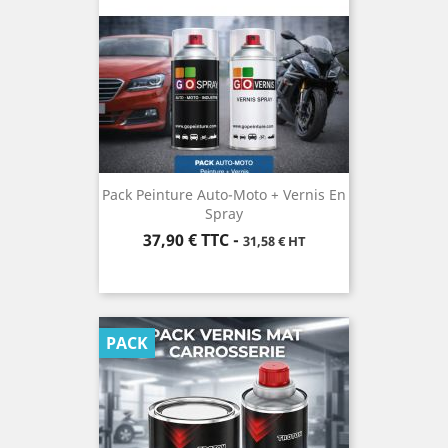
Pack Peinture Auto-Moto + Vernis En
Spray
Prix
37,90 €
TTC
-
31,58 € HT
PACK