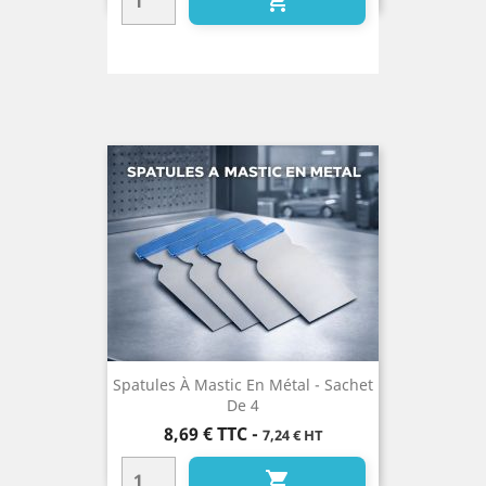

Spatules À Mastic En Métal - Sachet
De 4
Prix
8,69 €
TTC
-
7,24 € HT
