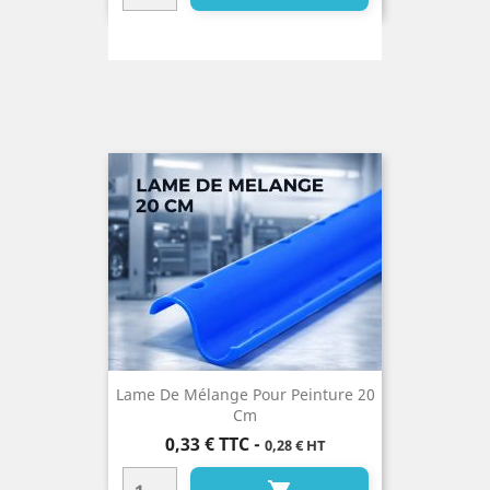
Lame De Mélange Pour Peinture 20
Cm
Prix
0,33 €
TTC
-
0,28 € HT