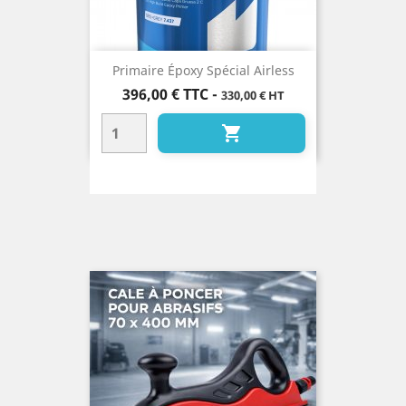
Primaire Époxy Spécial Airless
Prix
396,00 €
TTC
-
330,00 € HT
