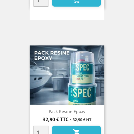

Pack Resine Epoxy
Prix
32,90 €
TTC
-
32,90 € HT
