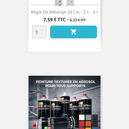
Règle De Mélange 20 Cm - 2:1 - 3:1
Prix
7,59 €
TTC
-
6,33 € HT
