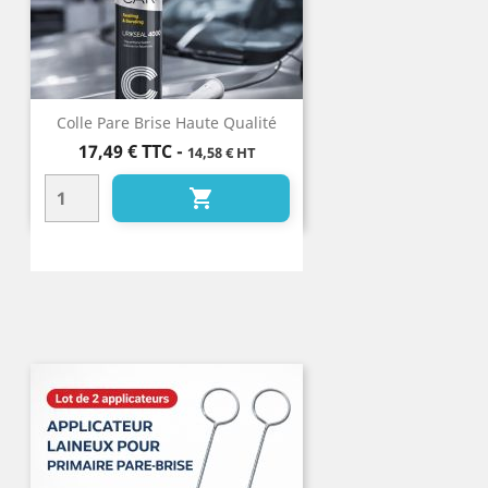
Colle Pare Brise Haute Qualité
Prix
17,49 €
TTC
-
14,58 € HT
