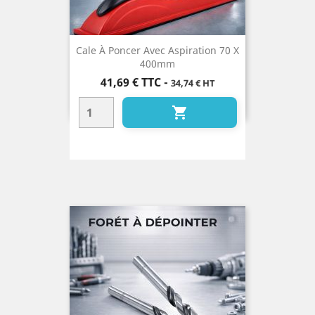
Cale À Poncer Avec Aspiration 70 X
400mm
Prix
41,69 €
TTC
-
34,74 € HT
