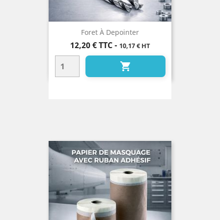
Foret À Depointer
Prix
12,20 €
TTC
-
10,17 € HT
