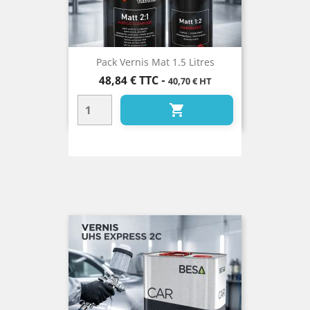
Pack Vernis Mat 1.5 Litres
Prix
48,84 €
TTC
-
40,70 € HT
