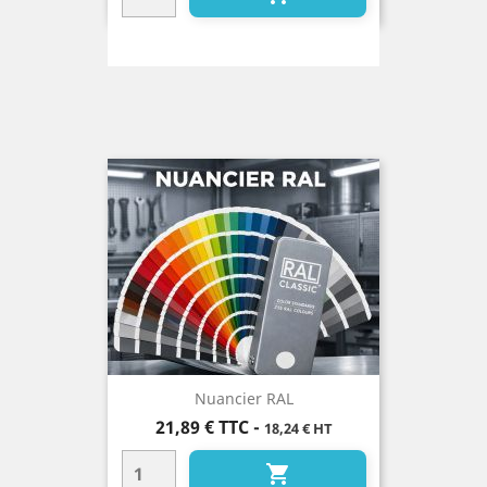
Nuancier RAL
Prix
21,89 €
TTC
-
18,24 € HT
