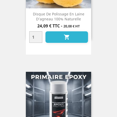
Disque De Polissage En Laine
D’agneau 100% Naturelle
Prix
24,09 €
TTC
-
20,08 € HT
