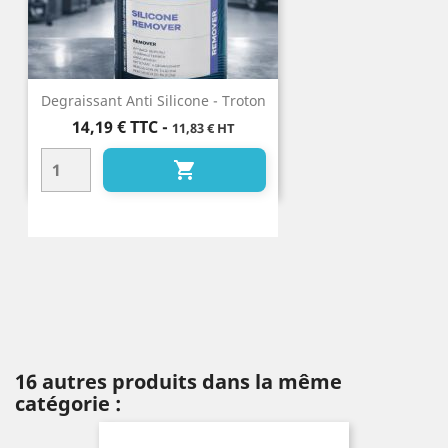
Degraissant Anti Silicone - Troton
Prix
14,19 €
TTC
-
11,83 € HT

16 autres produits dans la même
catégorie :