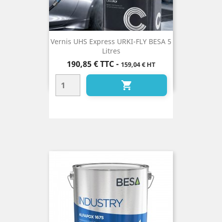
Vernis UHS Express URKI-FLY BESA 5
Litres
Prix
190,85 €
TTC
-
159,04 € HT
