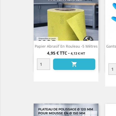
Papier Abrasif En Rouleau -5 Mètres
Gants
Prix
4,95 €
TTC
-
4,13 € HT
Aperçu rapide

