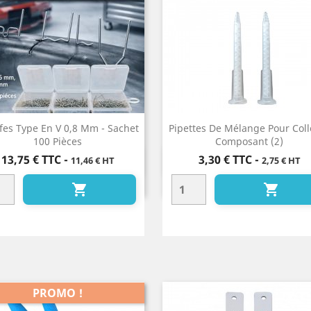
fes Type En V 0,8 Mm - Sachet
Pipettes De Mélange Pour Coll
100 Pièces
Composant (2)
Prix
Prix
13,75 €
TTC
-
3,30 €
TTC
-
11,46 € HT
2,75 € HT
Aperçu rapide
Aperçu rapide




PROMO !