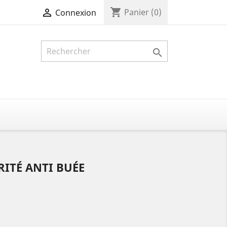
shopping_cart

Panier
(0)
Connexion

RITÉ ANTI BUÉE