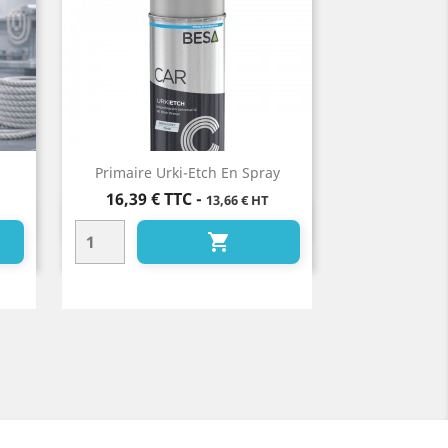
Primaire Urki-Etch En Spray
Prix
16,39 €
TTC
-
13,66 € HT
Aperçu rapide

