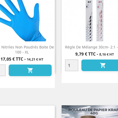
 Nitriles Non Poudrés Boite De
Règle De Mélange 30cm- 2:1 -
100 - XL
Prix
9,79 €
TTC
-
8,16 € HT
Prix
17,05 €
TTC
-
14,21 € HT
Aperçu rapide
Aperçu rapide



