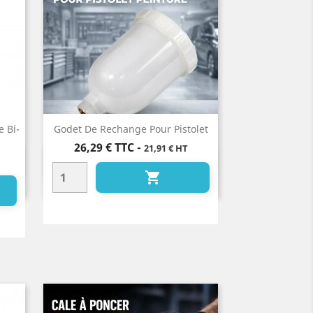
e Bi-
Godet De Rechange Pour Pistolet
Prix
26,29 €
TTC
-
21,91 € HT
Aperçu rapide

