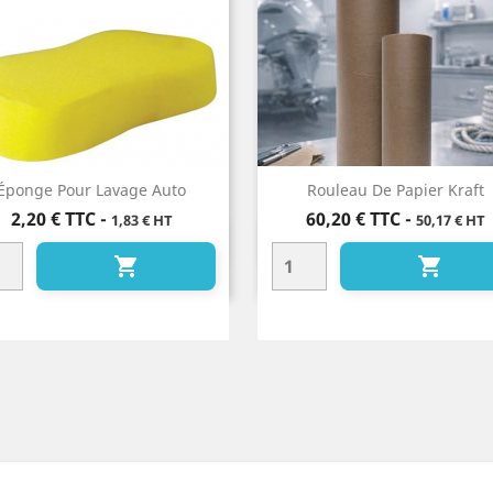
Éponge Pour Lavage Auto
Rouleau De Papier Kraft
Prix
Prix
2,20 €
TTC
-
60,20 €
TTC
-
1,83 € HT
50,17 € HT
Aperçu rapide
Aperçu rapide



