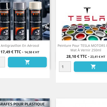
Antigravillon En Aérosol
Peinture Pour TESLA MOTORS 
Mat À Vernir 250ml
Prix
17,49 €
TTC
-
14,58 € HT
Prix
28,10 €
TTC
-
23,41 € HT
Aperçu rapide
Aperçu rapide



