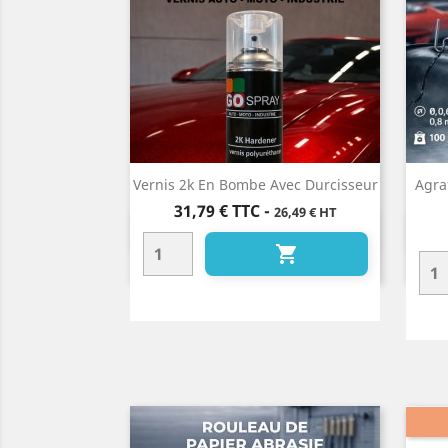
Vernis 2k En Bombe Avec Durcisseur
Agra
Prix
31,79 €
TTC
-
26,49 € HT
Aperçu rapide

