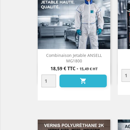
Combinaison Jetable ANSELL
MG1800
Prix
18,59 €
TTC
-
15,49 € HT
Aperçu rapide

