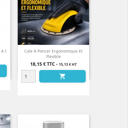
 4:1
Cale À Poncer Ergonomique Et
Flexible
Prix
18,15 €
TTC
-
15,13 € HT
Aperçu rapide

