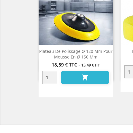
Plateau De Polissage Ø 120 Mm Pour
Mousse En Ø 150 Mm
Prix
18,59 €
TTC
-
15,49 € HT
Aperçu rapide

