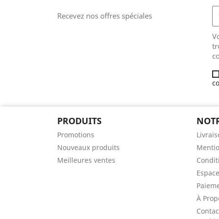
Recevez nos offres spéciales
V
tr
co
co
PRODUITS
NOTR
Promotions
Livrai
Nouveaux produits
Mentio
Meilleures ventes
Conditi
Espace
Paieme
À Prop
Contac