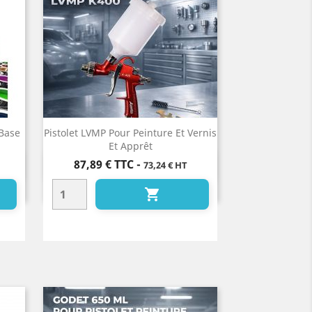
Base
Pistolet LVMP Pour Peinture Et Vernis
Et Apprêt
Prix
87,89 €
TTC
-
73,24 € HT
Aperçu rapide

