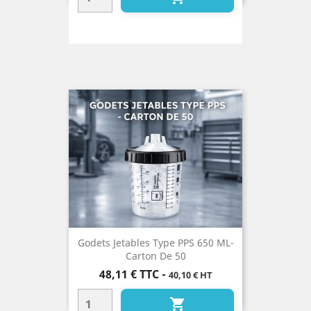
Godets Jetables Type PPS 650 ML-
Carton De 50
Prix
48,11 €
TTC
-
40,10 € HT
