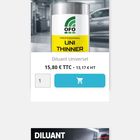
Diluant Universel
Prix
15,80 €
TTC
-
13,17 € HT
