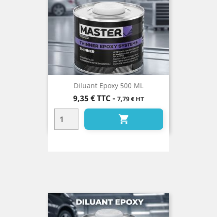
Diluant Epoxy 500 ML
Prix
9,35 €
TTC
-
7,79 € HT
