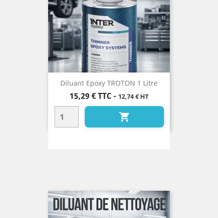
Diluant Epoxy TROTON 1 Litre
Prix
15,29 €
TTC
-
12,74 € HT
