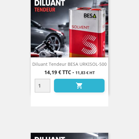
Diluant Tendeur BESA URKISOL-500
Prix
14,19 €
TTC
-
11,83 € HT
