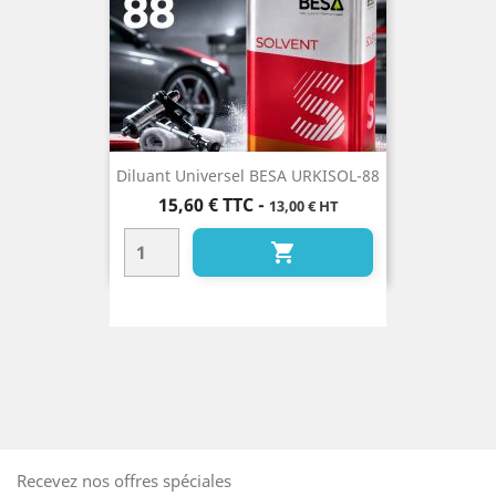
Diluant Universel BESA URKISOL-88
Prix
15,60 €
TTC
-
13,00 € HT

Recevez nos offres spéciales