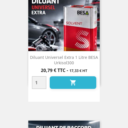
Diluant Universel Extra 1 Litre BESA
Urkisol300
Prix
20,79 €
TTC
-
17,33 € HT
