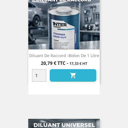
Diluant De Raccord -Bidon De 1 Litre
Prix
20,79 €
TTC
-
17,33 € HT
