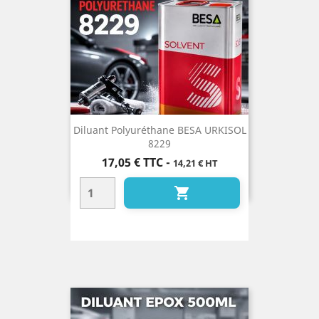
Diluant Polyuréthane BESA URKISOL
8229
Prix
17,05 €
TTC
-
14,21 € HT
