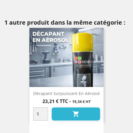
1 autre produit dans la même catégorie :
Décapant Surpuissant En Aérosol
Prix
23,21 €
TTC
-
19,34 € HT
