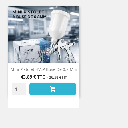
Mini Pistolet HVLP Buse De 0.8 Mm
Prix
43,89 €
TTC
-
36,58 € HT
