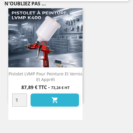
N'OUBLIEZ PAS ...
Pistolet LVMP Pour Peinture Et Vernis
Et Apprêt
Prix
87,89 €
TTC
-
73,24 € HT
